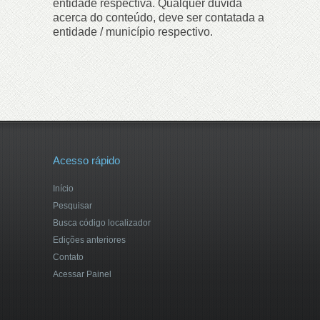
entidade respectiva. Qualquer dúvida
acerca do conteúdo, deve ser contatada a
entidade / município respectivo.
Acesso rápido
Início
Pesquisar
Busca código localizador
Edições anteriores
Contato
Acessar Painel